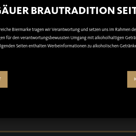
ÄUER BRAUTRADITION SEIT
TIGE LINKS
KONTAKT
sreiche Biermarke tragen wir Verantwortung und setzen uns im Rahmen de
ABK Betriebsgesellschaft der
erefreiheit
n für den verantwortungsbewussten Umgang mit alkoholhaltigen Geträn
Aktienbrauerei Kaufbeuren Gmb
lgenden Seiten enthalten Werbeinformationen zu alkoholischen Getränk
lterklärung
Gerstenweg 3
73479 Ellwangen (Jagst)
enbrauerei Kaufbeuren AG
08341/4304-0
iT GROUP
verwaltung@ab-kf.de
T
I
uktreklamation melden