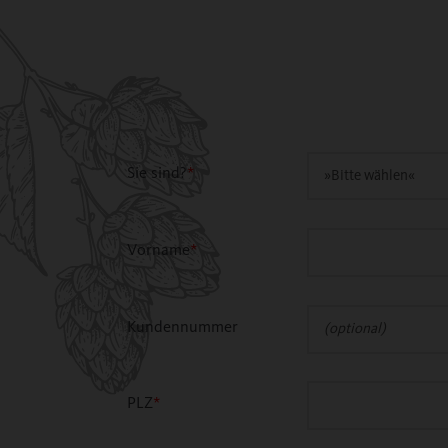
Sie sind?
*
Vorname
*
Kundennummer
PLZ
*