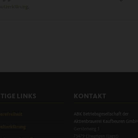
utzerklärung
.
TIGE LINKS
KONTAKT
ABK Betriebsgesellschaft der
erefreiheit
Aktienbrauerei Kaufbeuren Gmb
lterklärung
Gerstenweg 3
73479 Ellwangen (Jagst)