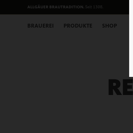
Seit 1308.
ALLGÄUER BRAUTRADITION.
BRAUEREI
PRODUKTE
SHOP
R