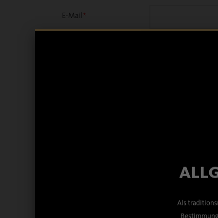
E-Mail
*
Welche Sorte?
*
Artikelnummer
ALLG
Mindesthaltbarkeit
Als tradition
(MHD)
*
Bestimmunge