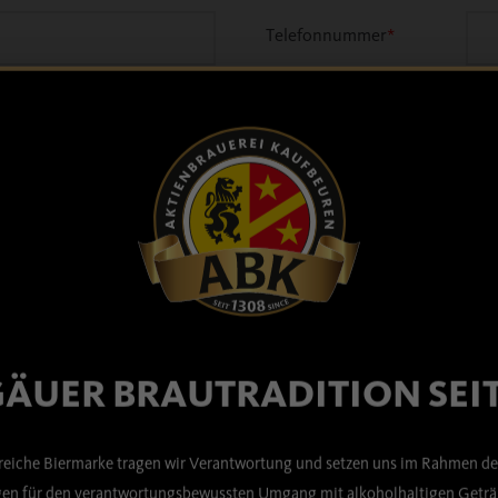
Telefonnummer
*
WAS REKLAMIEREN SIE?
Gebinde
*
Menge gesamt
*
ÄUER BRAUTRADITION SEIT
Charge
*
sreiche Biermarke tragen wir Verantwortung und setzen uns im Rahmen de
n für den verantwortungsbewussten Umgang mit alkoholhaltigen Geträn