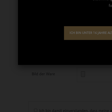
fo
Reklamationsgrund
*
ICH BIN UNTER 16 JAHRE AL
Sonstige Bemerkungen
Bild der Ware
Ich bin damit einverstanden, dass meine