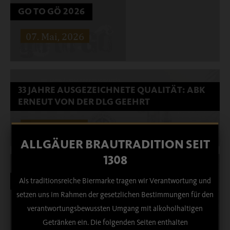
GO TO GÖ 2026
07. Mai, 2026
Ein gelungenes Fest lebt von guter Musik, bester Stimmung –
und den passenden Getränken!
Weiterlesen …
33 JAHRE AUSGEZEICHNETE QUALITÄT: ABK
ERNEUT VON DER DLG GEEHRT
Ein Wochenende voller Gemeinschaft, Stimmung und
16. Apr, 2026
Erinnerungen.
ALLGÄUER BRAUTRADITION SEIT
Weiterlesen …
1308
FASCHINGSVERANSTALTUNGEN 2026
Als traditionsreiche Biermarke tragen wir Verantwortung und
setzen uns im Rahmen der gesetzlichen Bestimmungen für den
26. Feb, 2026
Weiterlesen …
verantwortungsbewussten Umgang mit alkoholhaltigen
Getränken ein. Die folgenden Seiten enthalten