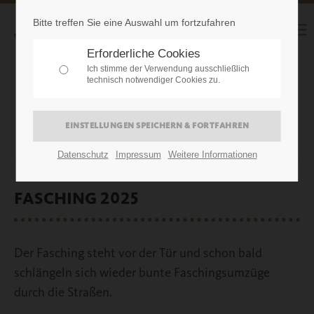
Bitte treffen Sie eine Auswahl um fortzufahren
Erforderliche Cookies
Ich stimme der Verwendung ausschließlich
technisch notwendiger Cookies zu.
24.02.2025
Datenschutz
Impressum
Weitere Informationen
FASCHING 2025
Der Fasching steht vor der Tür und schon b
ald
schlängeln sich wieder bunte Faschingsumzüge
durch die Straßen.