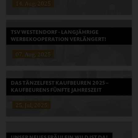
14. Aug, 2025
nationalen und internationalen Wettbewerben.
Weiterlesen …
TSV WESTENDORF - LANGJÄHRIGE
WERBEKOOPERATION VERLÄNGERT!
Erfreuliche Nachrichten aus unserer Heimatstadt.
07. Aug, 2025
Verlängerung des Sponsoring-Vertrages mit dem BSK
Weiterlesen …
DAS TÄNZELFEST KAUFBEUREN 2025 –
KAUFBEURENS FÜNFTE JAHRESZEIT
Verlängerung des Sponsoring-Vertrages mit dem TSV
25. Jul, 2025
Westendorf - Abteilung Ringen, um ein weiteres
Weiterlesen …
UNSER NEUES FRÄULEIN WILD IST DA!