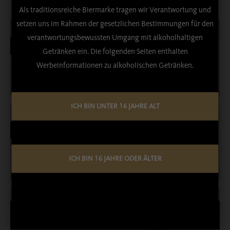
Als traditionsreiche Biermarke tragen wir Verantwortung und
setzen uns im Rahmen der gesetzlichen Bestimmungen für den
verantwortungsbewussten Umgang mit alkoholhaltigen
BEZIRKSMUSIKFEST OBEROSTENDORF
Getränken ein. Die folgenden Seiten enthalten
Werbeinformationen zu alkoholischen Getränken.
16. Jun, 2026
ICH BIN UNTER 16 JAHRE ALT
GO TO GÖ 2026
07. Mai, 2026
Ein gelungenes Fest lebt von guter Musik, bester Stimmung –
ICH BIN 16 JAHRE ODER ÄLTER
und den passenden Getränken!
Weiterlesen …
33 JAHRE AUSGEZEICHNETE QUALITÄT: ABK
ERNEUT VON DER DLG GEEHRT