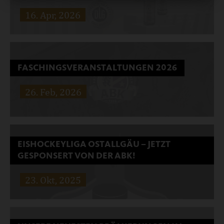
Ein Wochenende voller Gemeinschaft, Stimmung und
16. Apr, 2026
Erinnerungen.
Weiterlesen …
FASCHINGSVERANSTALTUNGEN 2026
26. Feb, 2026
Weiterlesen …
EISHOCKEYLIGA OSTALLGÄU – JETZT
GESPONSERT VON DER ABK!
Trotz Wetterkapriolen beste Stimmung!
23. Okt, 2025
Weiterlesen …