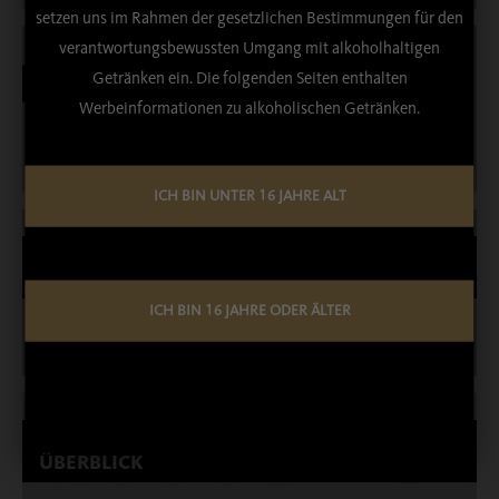
setzen uns im Rahmen der gesetzlichen Bestimmungen für den
Weiterlesen …
verantwortungsbewussten Umgang mit alkoholhaltigen
Getränken ein. Die folgenden Seiten enthalten
FASCHINGSVERANSTALTUNGEN 2026
Werbeinformationen zu alkoholischen Getränken.
26. Feb, 2026
Weiterlesen …
ICH BIN UNTER 16 JAHRE ALT
EISHOCKEYLIGA OSTALLGÄU – JETZT
GESPONSERT VON DER ABK!
ICH BIN 16 JAHRE ODER ÄLTER
Trotz Wetterkapriolen beste Stimmung!
23. Okt, 2025
Weiterlesen …
UNSERE NEUESTEN PRÄMIERUNGEN IM
ÜBERBLICK