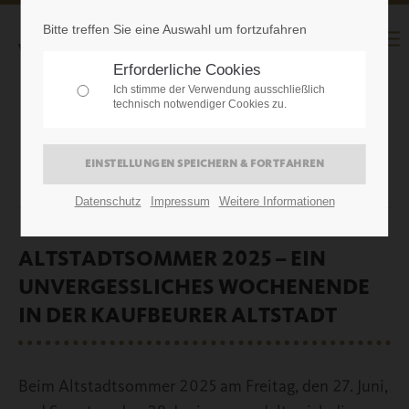
Bitte treffen Sie eine Auswahl um fortzufahren
Erforderliche Cookies
Ich stimme der Verwendung ausschließlich
technisch notwendiger Cookies zu.
30.06.2025
Datenschutz
Impressum
Weitere Informationen
ALTSTADTSOMMER 2025 – EIN
UNVERGESSLICHES WOCHENENDE
IN DER KAUFBEURER ALTSTADT
Beim Altstadtsommer 2025 am Freitag, den 27. Juni,