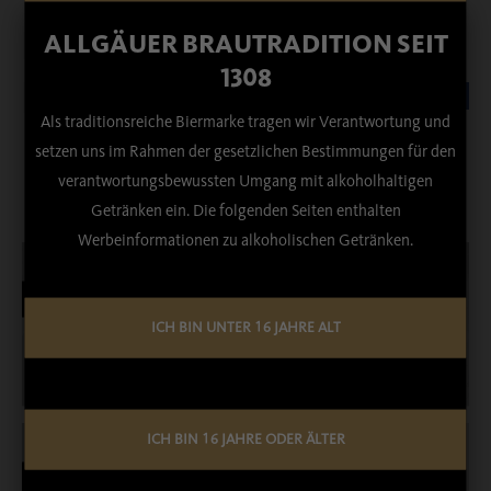
Instagram
ALLGÄUER BRAUTRADITION SEIT
1308
Zurück
Als traditionsreiche Biermarke tragen wir Verantwortung und
setzen uns im Rahmen der gesetzlichen Bestimmungen für den
verantwortungsbewussten Umgang mit alkoholhaltigen
Getränken ein. Die folgenden Seiten enthalten
Werbeinformationen zu alkoholischen Getränken.
BEZIRKSMUSIKFEST OBEROSTENDORF
ICH BIN UNTER 16 JAHRE ALT
16. Jun, 2026
ICH BIN 16 JAHRE ODER ÄLTER
GO TO GÖ 2026