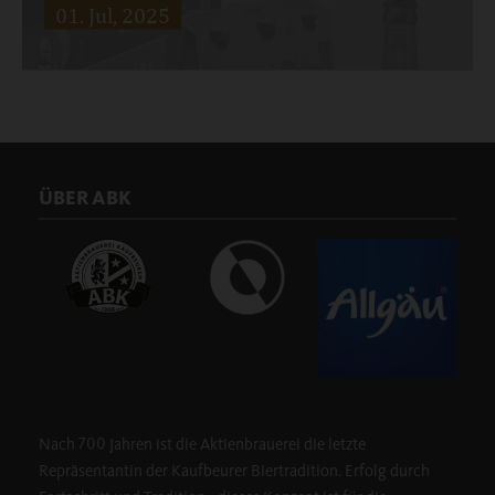
01. Jul, 2025
Das Tänzelfest muss man erlebt haben – es ist nicht nur das
älteste historische Kinderfest Bayerns –
Weiterlesen …
Wir haben Zuwachs bekommen – und was für einen!
ÜBER ABK
Ab sofort ergänzt
Fräulein Wild
unser beliebtes
Weiterlesen …
Nach 700 Jahren ist die Aktienbrauerei die letzte
Repräsentantin der Kaufbeurer Biertradition. Erfolg durch