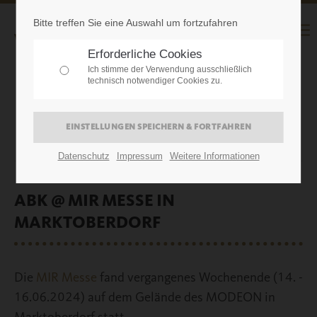
Bitte treffen Sie eine Auswahl um fortzufahren
Erforderliche Cookies
Ich stimme der Verwendung ausschließlich
technisch notwendiger Cookies zu.
18.06.2024
Datenschutz
Impressum
Weitere Informationen
ABK @ MIR MESSE IN
MARKTOBERDORF
Die
MIR Messe
fand vergangenes Wochenende (14. -
16.06.2024) auf dem Gelände des MODEON in