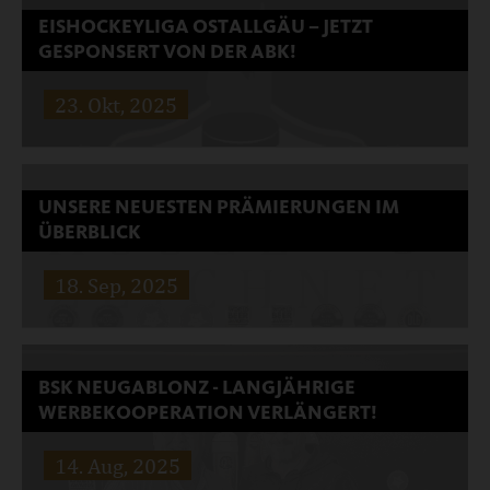
EISHOCKEYLIGA OSTALLGÄU – JETZT
GESPONSERT VON DER ABK!
Trotz Wetterkapriolen beste Stimmung!
23. Okt, 2025
Weiterlesen …
UNSERE NEUESTEN PRÄMIERUNGEN IM
ÜBERBLICK
Weiterlesen …
18. Sep, 2025
BSK NEUGABLONZ - LANGJÄHRIGE
WERBEKOOPERATION VERLÄNGERT!
Mehrfach ausgezeichnet: Unsere Biere überzeugen bei
14. Aug, 2025
nationalen und internationalen Wettbewerben.