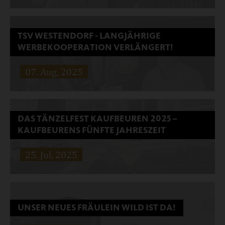
Weiterlesen …
TSV WESTENDORF - LANGJÄHRIGE
WERBEKOOPERATION VERLÄNGERT!
Erfreuliche Nachrichten aus unserer Heimatstadt.
07. Aug, 2025
Verlängerung des Sponsoring-Vertrages mit dem BSK
Weiterlesen …
DAS TÄNZELFEST KAUFBEUREN 2025 –
KAUFBEURENS FÜNFTE JAHRESZEIT
Verlängerung des Sponsoring-Vertrages mit dem TSV
25. Jul, 2025
Westendorf - Abteilung Ringen, um ein weiteres
Weiterlesen …
UNSER NEUES FRÄULEIN WILD IST DA!