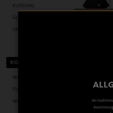
KLEIDUNG
GLÄSER
GESCHENKARTIKEL
KONTO
WARENKORB
ALLG
ZUR KASSE
Als tradition
WIDERRUF
Bestimmunge