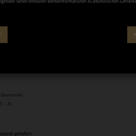
lgenden Seiten enthalten Werbeinformationen zu alkoholischen Getränk
T
I
 Druck auf der
ug am Rücken im
% Baumwolle
S – XL
eparat geliefert