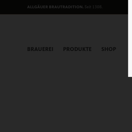
Seit 1308.
ALLGÄUER BRAUTRADITION.
BRAUEREI
PRODUKTE
SHOP