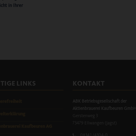
cht in Ihrer
TIGE LINKS
KONTAKT
ABK Betriebsgesellschaft der
erefreiheit
Aktienbrauerei Kaufbeuren Gmb
lterklärung
Gerstenweg 3
73479 Ellwangen (Jagst)
enbrauerei Kaufbeuren AG
08341/4304-0