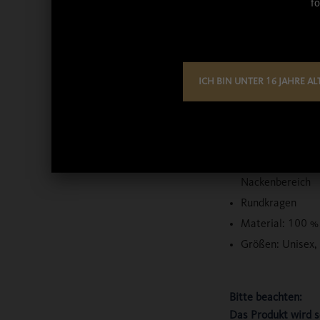
fo
T-Shirt „unisex“
ICH BIN UNTER 16 JAHRE AL
Farbe: schwarz
graues ABK Logo
linken Brust
grauer Schriftz
Nackenbereich
Rundkragen
Material: 100 
Größen: Unisex, 
Bitte beachten:
Das Produkt wird s