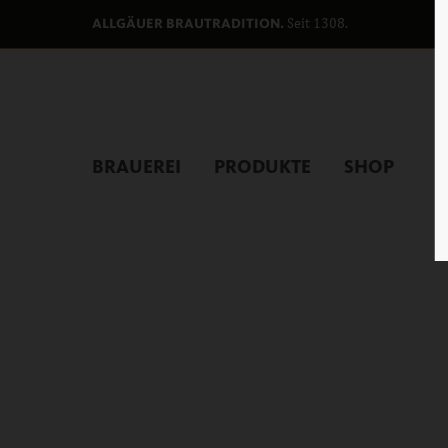
Seit 1308.
ALLGÄUER BRAUTRADITION.
BRAUEREI
PRODUKTE
SHOP