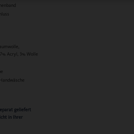
nnenband
hluss
aumwolle,
7% Acryl, 3% Wolle
ne
: Handwäsche
eparat geliefert
cht in Ihrer