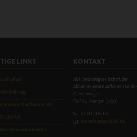
TIGE LINKS
KONTAKT
ABK Betriebsgesellschaft der
erefreiheit
Aktienbrauerei Kaufbeuren Gmb
lterklärung
Gerstenweg 3
73479 Ellwangen (Jagst)
enbrauerei Kaufbeuren AG
08341/4304-0
iT GROUP
verwaltung@ab-kf.de
uktreklamation melden