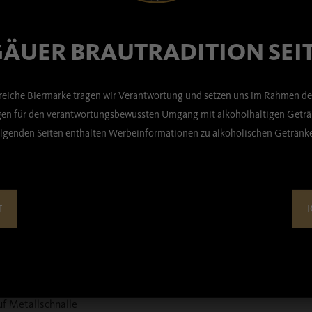
ÄUER BRAUTRADITION SEIT
 dritte Brauerei
 mit Bavarian Caps
s.de
) – Bayern
sreiche Biermarke tragen wir Verantwortung und setzen uns im Rahmen de
bayern-unsere-
n für den verantwortungsbewussten Umgang mit alkoholhaltigen Geträn
lgenden Seiten enthalten Werbeinformationen zu alkoholischen Getränk
auf Front Panelen
T
I
Stick auf Schirm
uf Unterschirm
ertiger Baumwolle
m Verschluss
uf Metallschnalle