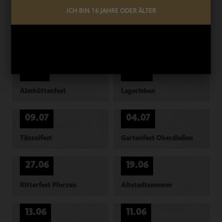
ICH BIN 16 JAHRE ODER ÄLTER
18.07
12.07
Sommernachtstanz
Weizenwagen-Treff
11.07
10.07
Almhüttenfest
Lagerleben
09.07
04.07
Tänzelfest
Gartenfest Oberdießen
27.06
19.06
Ritterfest Pforzen
Altstadtsommer
13.06
11.06