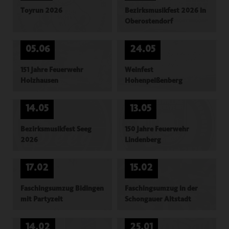
Toyrun 2026
Bezirksmusikfest 2026 in
Oberostendorf
05.06
24.05
151 Jahre Feuerwehr
Weinfest
Holzhausen
Hohenpeißenberg
14.05
13.05
Bezirksmusikfest Seeg
150 Jahre Feuerwehr
2026
Lindenberg
17.02
15.02
Faschingsumzug Bidingen
Faschingsumzug in der
mit Partyzelt
Schongauer Altstadt
14.02
25.01