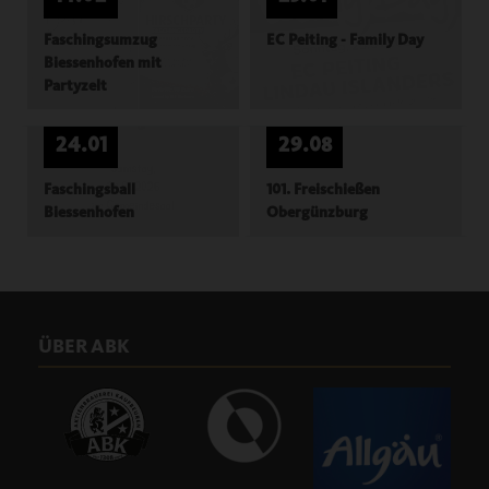
Faschingsumzug
EC Peiting - Family Day
Biessenhofen mit
Partyzelt
24.01
29.08
Faschingsball
101. Freischießen
Biessenhofen
Obergünzburg
ÜBER ABK