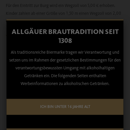
Für den Eintritt zur Burg wird ein Wegzoll von 5,00 € erhoben.
Kinder zahlen ab einer Größe von 1,50 m einen Wegzoll von 2,00
€. Kinder unter 1,50 m dürfen die Burg kostenlos betreten.
ALLGÄUER BRAUTRADITION SEIT
Zurück
1308
Als traditionsreiche Biermarke tragen wir Verantwortung und
setzen uns im Rahmen der gesetzlichen Bestimmungen für den
verantwortungsbewussten Umgang mit alkoholhaltigen
Getränken ein. Die folgenden Seiten enthalten
01.08
25.07
Werbeinformationen zu alkoholischen Getränken.
Waldfest Waalhaupten
Wertachfest 2026
ICH BIN UNTER 16 JAHRE ALT
25.07
25.07
Dorffest Asch
160 Jahre Blaskapelle
Schwabsoien